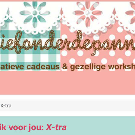
X-tra
k voor jou:
X-tra