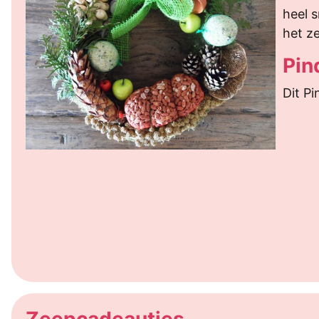
heel s
het ze
Pin
Dit Pi
Zeepcadeautjes